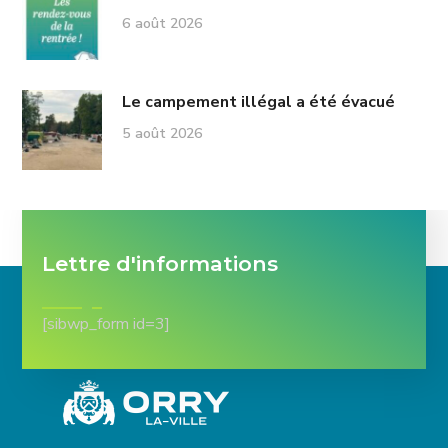
6 août 2026
Le campement illégal a été évacué
5 août 2026
Lettre d'informations
[sibwp_form id=3]