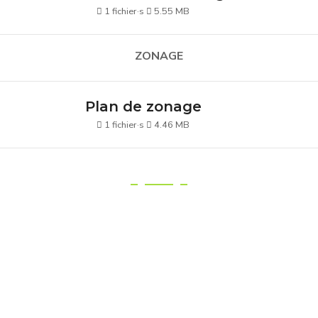
1 fichier·s
5.55 MB
ZONAGE
Plan de zonage
1 fichier·s
4.46 MB