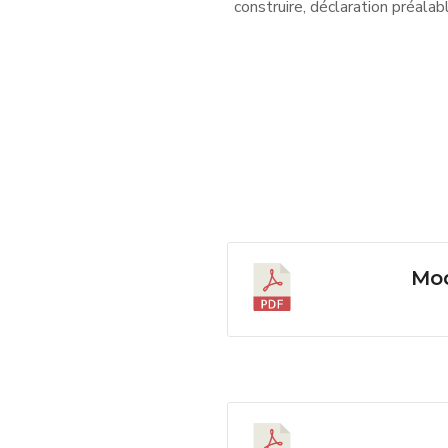
construire,
déclaration préalab
Mod