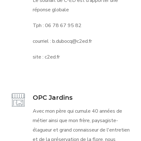
Le souhait de C²ED est d’apporter une
réponse globale
Tph : 06 78 67 95 82
courriel : b.dubocq@c2ed.fr
site : c2ed.fr
OPC Jardins
Avec mon père qui cumule 40 années de
métier ainsi que mon frère, paysagiste-
élagueur et grand connaisseur de l'entretien
et de la préservation de la flore, nous