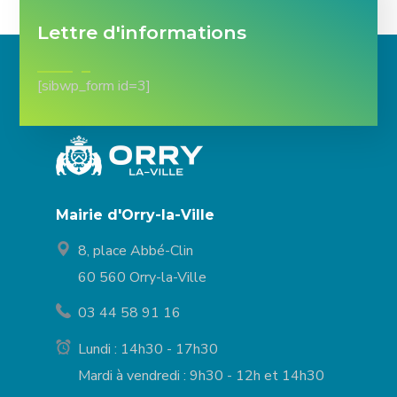
Lettre d'informations
[sibwp_form id=3]
Mairie d'Orry-la-Ville
8, place Abbé-Clin
60 560 Orry-la-Ville
03 44 58 91 16
Lundi : 14h30 - 17h30
Mardi à vendredi : 9h30 - 12h et 14h30