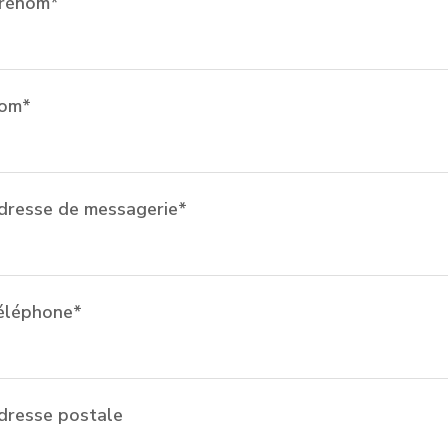
prénom*
nom*
dresse de messagerie*
éléphone*
dresse postale