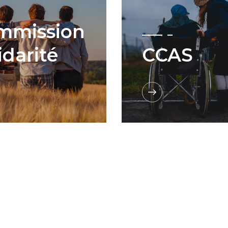
mmission
idarité
CCAS