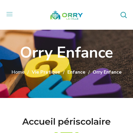
Orry Enfance
Home
Vie Pratique
Enfance
Orry Enfance
Accueil périscolaire