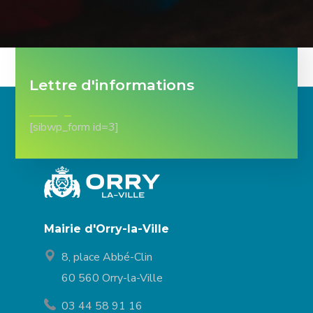
Lettre d'informations
[sibwp_form id=3]
Mairie d'Orry-la-Ville
8, place Abbé-Clin
60 560 Orry-la-Ville
03 44 58 91 16