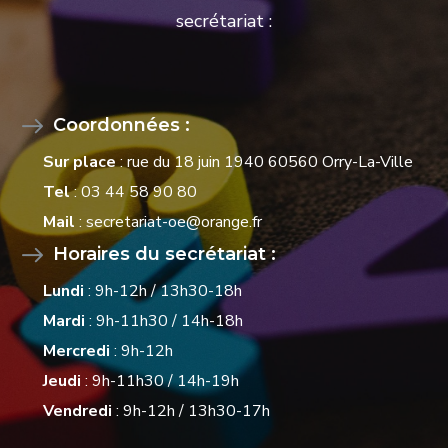
secrétariat :
Coordonnées :
Sur place
: rue du 18 juin 1940 60560 Orry-La-Ville
Tel
: 03 44 58 90 80
Mail
: secretariat-oe@orange.fr
Horaires du secrétariat :
Lundi
: 9h-12h / 13h30-18h
Mardi
: 9h-11h30 / 14h-18h
Mercredi
: 9h-12h
Jeudi
: 9h-11h30 / 14h-19h
Vendredi
: 9h-12h / 13h30-17h