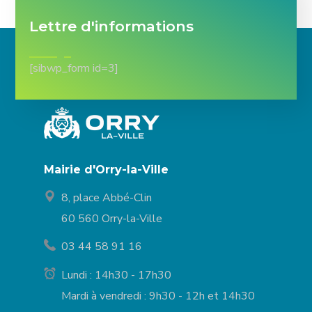
Lettre d'informations
[sibwp_form id=3]
Mairie d'Orry-la-Ville
8, place Abbé-Clin
60 560 Orry-la-Ville
03 44 58 91 16
Lundi : 14h30 - 17h30
Mardi à vendredi : 9h30 - 12h et 14h30