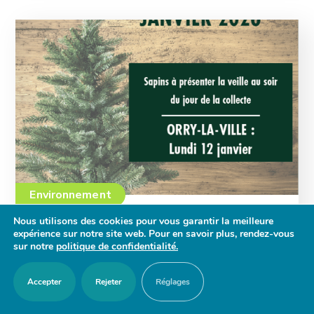
Environnement
Nous utilisons des cookies pour vous garantir la meilleure
expérience sur notre site web. Pour en savoir plus, rendez-vous
Collecte des sapins
sur notre
politique de confidentialité.
Accepter
Rejeter
Réglages
La collecte des sapins aura lieu à Orry le lundi
12 janvier matin.