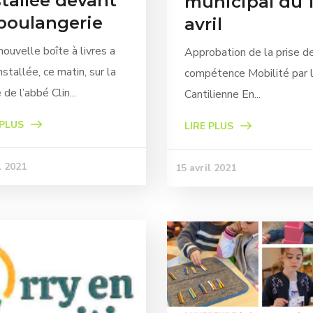
stallée devant
municipal du 
 boulangerie
avril
ouvelle boîte à livres a
Approbation de la prise d
nstallée, ce matin, sur la
compétence Mobilité par l
 de l’abbé Clin...
Cantilienne En...
 PLUS
LIRE PLUS
l 2021
15 avril 2021