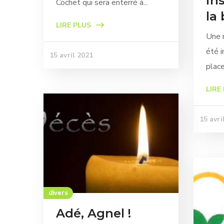
in
Cochet qui sera enterré à...
la
LIRE PLUS
Une n
été i
15 avril 2021
place
LIRE
15 avri
divers
Adé, Agnel !