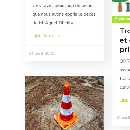
C’est avec beaucoup de peine
que nous avons appris le décès
Enviro
de M. Agnel Dheilly....
Tr
LIRE PLUS
et
pr
14 avril 2021
ORR
assoc
trans
convi
LIRE
10 avri