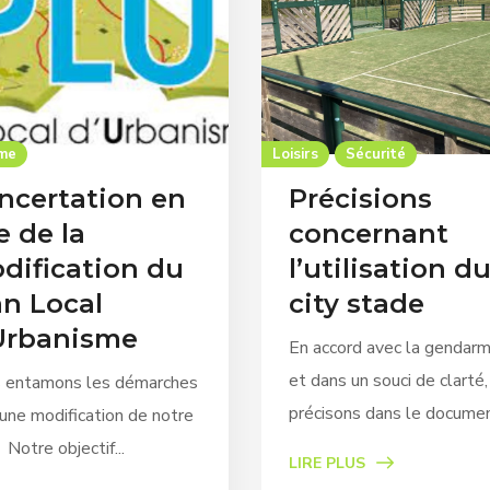
sme
Loisirs
Sécurité
ncertation en
Précisions
e de la
concernant
dification du
l’utilisation d
an Local
city stade
Urbanisme
En accord avec la gendarm
et dans un souci de clarté
 entamons les démarches
précisons dans le document
une modification de notre
Notre objectif...
LIRE PLUS