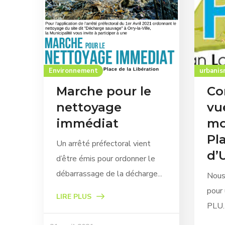
Environnement
urbani
Marche pour le
Co
nettoyage
vu
immédiat
mo
Pl
Un arrêté préfectoral vient
d’
d’être émis pour ordonner le
débarrassage de la décharge...
Nous
pour 
LIRE PLUS
PLU. 