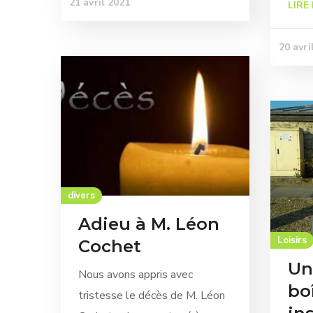
21 avril 2021
LIRE
20 avri
divers
Adieu à M. Léon
Loisirs
Cochet
Un
Nous avons appris avec
boî
tristesse le décès de M. Léon