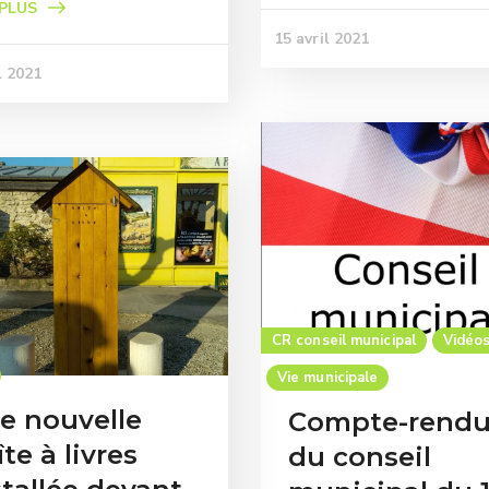
 PLUS
15 avril 2021
l 2021
CR conseil municipal
Vidéo
Vie municipale
e nouvelle
Compte-rend
te à livres
du conseil