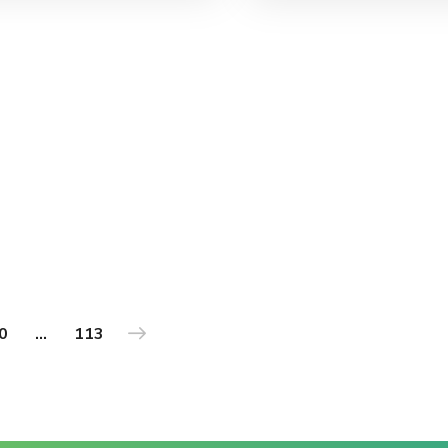
0
…
113