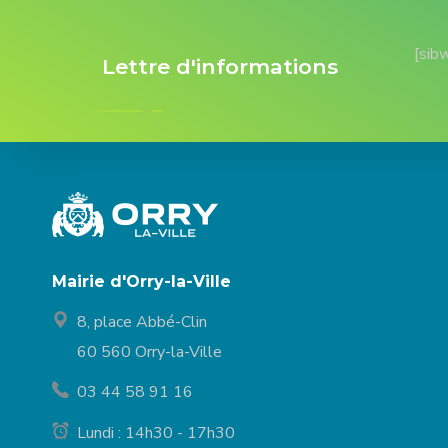
[sib
Lettre d'informations
Mairie d'Orry-la-Ville
8, place Abbé-Clin
60 560 Orry-la-Ville
03 44 58 91 16
Lundi : 14h30 - 17h30