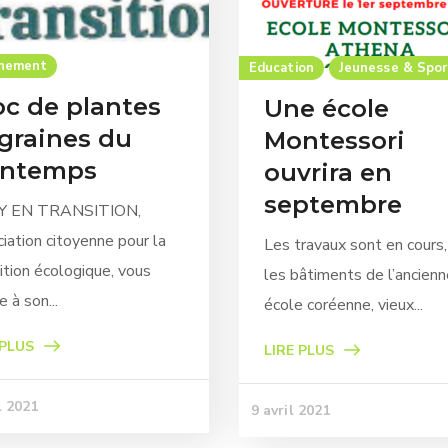
nnement
Education
Jeunesse & Spor
oc de plantes
Une école
 graines du
Montessori
intemps
ouvrira en
septembre
Y EN TRANSITION,
iation citoyenne pour la
Les travaux sont en cours
ition écologique, vous
les bâtiments de l’ancienn
e à son...
école coréenne, vieux...
 PLUS
LIRE PLUS
l 2021
9 avril 2021