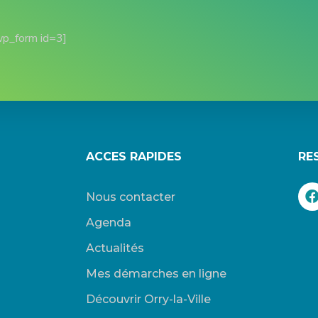
wp_form id=3]
ACCES RAPIDES
RE
Nous contacter
Agenda
Actualités
Mes démarches en ligne
Découvrir Orry-la-Ville