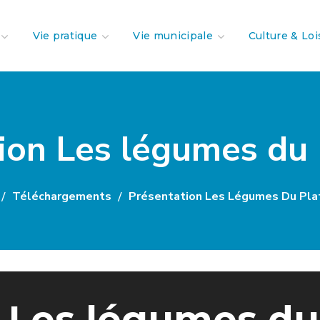
Vie pratique
Vie municipale
Culture & Loi
ion Les légumes du 
Téléchargements
Présentation Les Légumes Du Pla
 Les légumes du