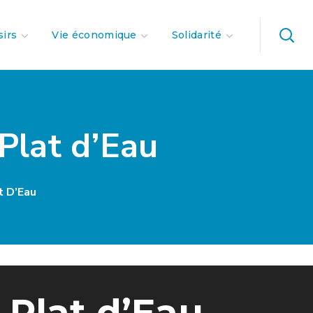
sirs
Vie économique
Solidarité
Plat d’Eau
t D’Eau
 Plat d’Eau