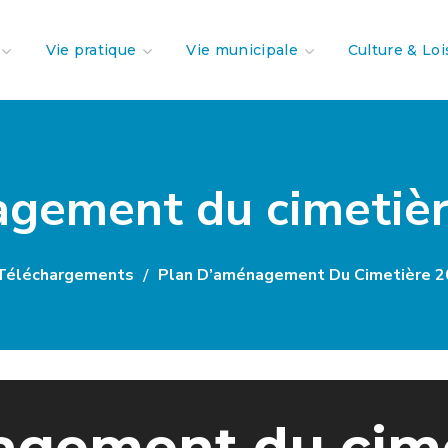
Vie pratique
Vie municipale
Culture & Loi
agement du cimetiè
Téléchargements
Plan D’aménagement Du Cimetière 
agement du cime