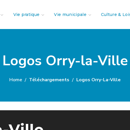
Vie pratique
Vie municipale
Culture & Loi
Logos Orry-la-Ville
Home
Téléchargements
Logos Orry-La-Ville
-Ville