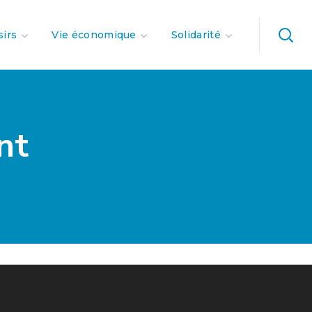
sirs
Vie économique
Solidarité
nt