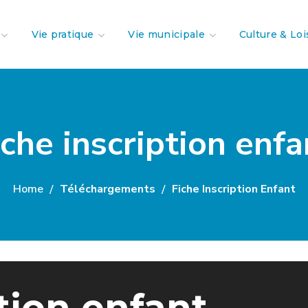
Vie pratique
Vie municipale
Culture & Loi
iche inscription enfa
Home
Téléchargements
Fiche Inscription Enfant
tion enfant