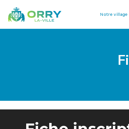
Notre village
F
Fiche inscrip