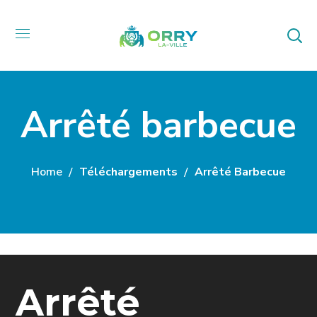
Arrêté barbecue
Home
Téléchargements
Arrêté Barbecue
Arrêté