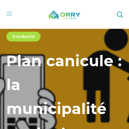
Solidarité
Plan canicule :
la
municipalité