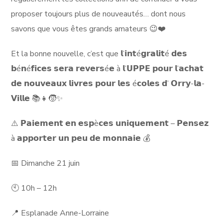
proposer toujours plus de nouveautés… dont nous
savons que vous êtes grands amateurs 😉❤️
Et la bonne nouvelle, c’est que 𝗹’𝗶𝗻𝘁é𝗴𝗿𝗮𝗹𝗶𝘁é 𝗱𝗲𝘀
𝗯é𝗻é𝗳𝗶𝗰𝗲𝘀 𝘀𝗲𝗿𝗮 𝗿𝗲𝘃𝗲𝗿𝘀é𝗲 à 𝗹’𝗨𝗣𝗣𝗘 𝗽𝗼𝘂𝗿 𝗹’𝗮𝗰𝗵𝗮𝘁
𝗱𝗲 𝗻𝗼𝘂𝘃𝗲𝗮𝘂𝘅 𝗹𝗶𝘃𝗿𝗲𝘀 𝗽𝗼𝘂𝗿 𝗹𝗲𝘀 é𝗰𝗼𝗹𝗲𝘀 𝗱’ 𝗢𝗿𝗿𝘆-𝗹𝗮-
𝗩𝗶𝗹𝗹𝗲 📚👧🧒✨
⚠️ 𝗣𝗮𝗶𝗲𝗺𝗲𝗻𝘁 𝗲𝗻 𝗲𝘀𝗽è𝗰𝗲𝘀 𝘂𝗻𝗶𝗾𝘂𝗲𝗺𝗲𝗻𝘁 – 𝗣𝗲𝗻𝘀𝗲𝘇
à 𝗮𝗽𝗽𝗼𝗿𝘁𝗲𝗿 𝘂𝗻 𝗽𝗲𝘂 𝗱𝗲 𝗺𝗼𝗻𝗻𝗮𝗶𝗲 💰
📅 Dimanche 21 juin
🕙 10h – 12h
📍 Esplanade Anne-Lorraine