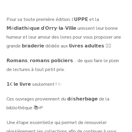
Pour sa toute première édition, l’𝗨𝗣𝗣𝗘 et la
𝗠é𝗱𝗶𝗮𝘁𝗵è𝗾𝘂𝗲 𝗱’𝗢𝗿𝗿𝘆-𝗹𝗮-𝗩𝗶𝗹𝗹𝗲 unissent leur bonne
humeur et leur amour des livres pour vous proposer une
grande 𝗯𝗿𝗮𝗱𝗲𝗿𝗶𝗲 dédiée aux 𝗹𝗶𝘃𝗿𝗲𝘀 𝗮𝗱𝘂𝗹𝘁𝗲𝘀 🕵️‍♂️
𝗥𝗼𝗺𝗮𝗻𝘀, 𝗿𝗼𝗺𝗮𝗻𝘀 𝗽𝗼𝗹𝗶𝗰𝗶𝗲𝗿𝘀… de quoi faire le plein
de lectures à tout petit prix :
𝟭€ 𝗹𝗲 𝗹𝗶𝘃𝗿𝗲 seulement ! ✨
Ces ouvrages proviennent du 𝗱é𝘀𝗵𝗲𝗿𝗯𝗮𝗴𝗲 de la
bibliothèque 📚🌱
Une étape essentielle qui permet de renouveler
régulièrement les collections afin de continuer à vous