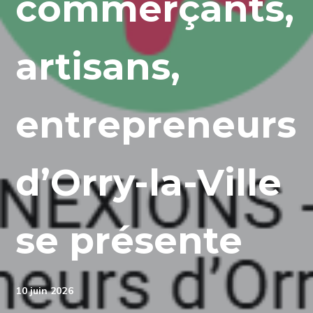
commerçants,
artisans,
entrepreneurs
d’Orry-la-Ville
se présente
10 juin 2026