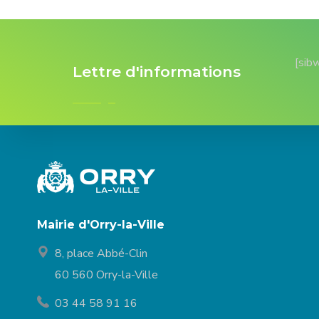
[sib
Lettre d'informations
Mairie d'Orry-la-Ville
8, place Abbé-Clin
60 560 Orry-la-Ville
03 44 58 91 16