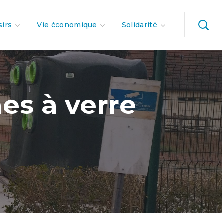
sirs
Vie économique
Solidarité
es à verre