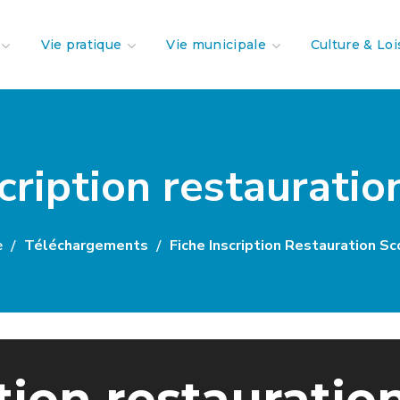
Vie pratique
Vie municipale
Culture & Loi
cription restauratio
e
Téléchargements
Fiche Inscription Restauration Sc
tion restauration