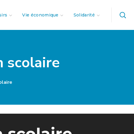
sirs
Vie économique
Solidarité
n scolaire
olaire
 scolaire