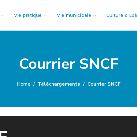
Vie pratique
Vie municipale
Culture & Loi
Courrier SNCF
Home
Téléchargements
Courrier SNCF
F