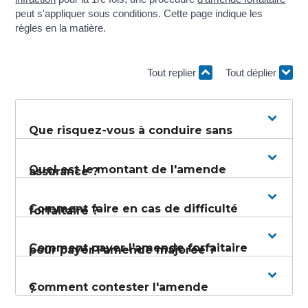
peut s'appliquer sous conditions. Cette page indique les
règles en la matière.
Tout replier
Tout déplier
Que risquez-vous à conduire sans
Quel est le montant de l'amende
assurance ?
Comment faire en cas de difficulté
forfaitaire ?
Comment payer l'amende forfaitaire
pour payer l'amende majorée ?
Comment contester l'amende
?