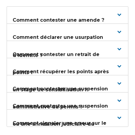
Comment contester une amende ?
Comment déclarer une usurpation
Comment contester un retrait de
d'identité ?
Comment récupérer les points après
points ?
Comment contester une suspension
un stage de sensibilisation ?
Comment contester une suspension
administrative du permis ?
Comment signaler une erreur sur le
ou une annulation judiciaire du