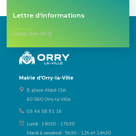
Lettre d'informations
[sibwp_form id=3]
Mairie d'Orry-la-Ville
8, place Abbé-Clin
60 560 Orry-la-Ville
03 44 58 91 16
Lundi : 14h30 - 17h30
Mardi à vendredi : 9h30 - 12h et 14h30