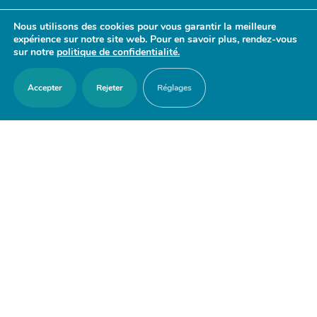
- 17h30
Nous utilisons des cookies pour vous garantir la meilleure
Samedi : 9h30 - 12h
expérience sur notre site web. Pour en savoir plus, rendez-vous
sur notre
politique de confidentialité.
Accepter
Rejeter
Réglages
ACCES RAPIDES
Nous contacter
Agenda
Actualités
Mes démarches en ligne
Découvrir Orry-la-Ville
Le blason