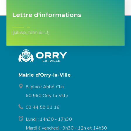
Lettre d'informations
[sibwp_form id=3]
Mairie d'Orry-la-Ville
8, place Abbé-Clin
60 560 Orry-la-Ville
03 44 58 91 16
Lundi : 14h30 - 17h30
Mardi à vendredi : 9h30 - 12h et 14h30