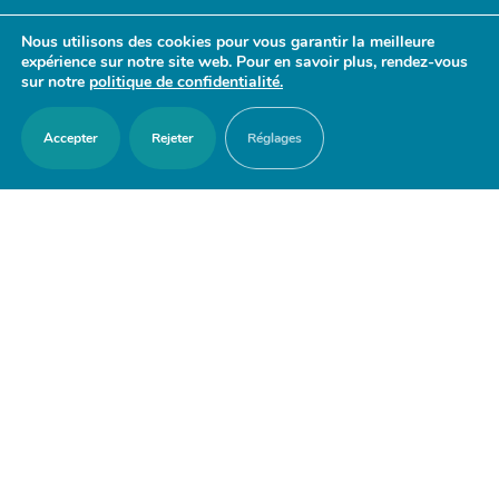
- 17h30
Nous utilisons des cookies pour vous garantir la meilleure
Samedi : 9h30 - 12h
expérience sur notre site web. Pour en savoir plus, rendez-vous
sur notre
politique de confidentialité.
Accepter
Rejeter
Réglages
ACCES RAPIDES
Nous contacter
Agenda
Actualités
Mes démarches en ligne
Découvrir Orry-la-Ville
Le blason