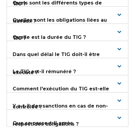
Quels sont les différents types de
TIG ?
Quelles sont les obligations liées au
travaux ?
Quelle est la durée du TIG ?
TIG ?
Dans quel délai le TIG doit-il être
Le TIG est-il rémunéré ?
exécuté ?
Comment l'exécution du TIG est-elle
Y a-t-il des sanctions en cas de non-
contrôlée ?
Que se passe-t-il après
respect des obligations ?