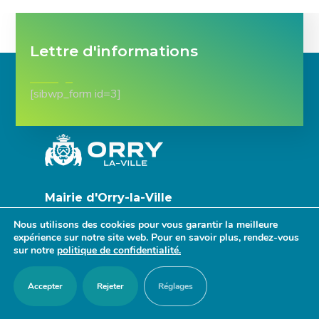
Lettre d'informations
[sibwp_form id=3]
Mairie d'Orry-la-Ville
Nous utilisons des cookies pour vous garantir la meilleure
8, place Abbé-Clin
expérience sur notre site web. Pour en savoir plus, rendez-vous
60 560 Orry-la-Ville
sur notre
politique de confidentialité.
03 44 58 91 16
Accepter
Rejeter
Réglages
Lundi : 14h30 - 17h30