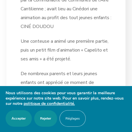
par la Communauté de Communes de l’Aire
Cantilienne ; avait lieu au Cinédori une
animation au profit des tout jeunes enfants :
CINÉ DOUDOU
Une conteuse a animé une première partie,
puis un petit film d’animation « Capelito et
ses amis » a été projeté.
De nombreux parents et leurs jeunes
enfants ont apprécié ce moment de
détente spécialement préparé à leur
Nous utilisons des cookies pour vous garantir la meilleure
expérience sur notre site web. Pour en savoir plus, rendez-vous
intention.
sur notre
politique de confidentialité.
Accepter
Rejeter
Réglages