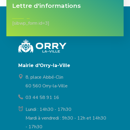
Lettre d'informations
[sibwp_form id=3]
Mairie d'Orry-la-Ville
8, place Abbé-Clin
60 560 Orry-la-Ville
03 44 58 91 16
Lundi : 14h30 - 17h30
Mardi à vendredi : 9h30 - 12h et 14h30
- 17h30