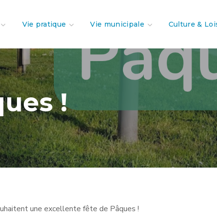
Vie pratique
Vie municipale
Culture & Loi
ues !
ouhaitent une excellente fête de Pâques !