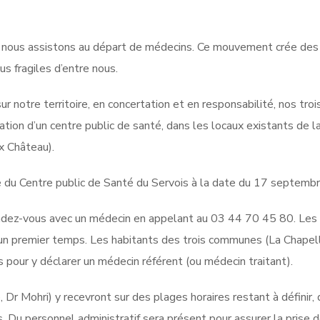
, nous assistons au départ de médecins. Ce mouvement crée des
lus fragiles d’entre nous.
ur notre territoire, en concertation et en responsabilité, nos troi
tion d’un centre public de santé, dans les locaux existants de l
x Château).
 du Centre public de Santé du Servois à la date du 17 septemb
endez-vous avec un médecin en appelant au 03 44 70 45 80. Les
un premier temps. Les habitants des trois communes (La Chapel
es pour y déclarer un médecin référent (ou médecin traitant).
Dr Mohri) y recevront sur des plages horaires restant à définir, 
 Du personnel administratif sera présent pour assurer la prise 