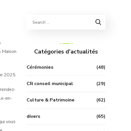
s
Catégories d’actualités
a Maison
Cérémonies
(48)
re 2025.
CR conseil municipal
(29)
 rendez-
le-en-
Culture & Patrimoine
(62)
divers
(65)
qui vous
de