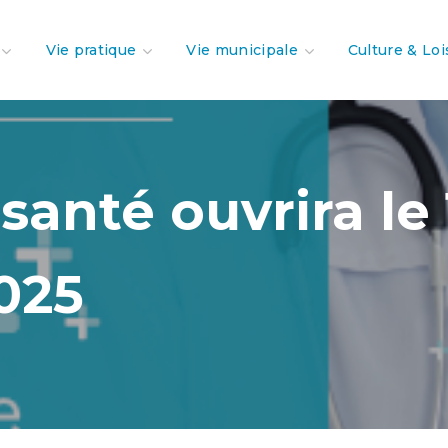
Vie pratique
Vie municipale
Culture & Loi
santé ouvrira le 
025