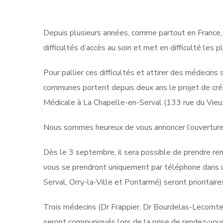
Depuis plusieurs années, comme partout en France
difficultés d’accès au soin et met en difficulté les p
Pour pallier ces difficultés et attirer des médecins s
communes portent depuis deux ans le projet de créa
Médicale à La Chapelle-en-Serval (133 rue du Vieu
Nous sommes heureux de vous annoncer l’ouverture
Dès le 3 septembre, il sera possible de prendre r
vous se prendront uniquement par téléphone dans 
Serval, Orry-la-Ville et Pontarmé) seront prioritair
Trois médecins (Dr Frappier, Dr Bourdelas-Lecomte, 
seront communiqués lors de la prise de rendez-vous.