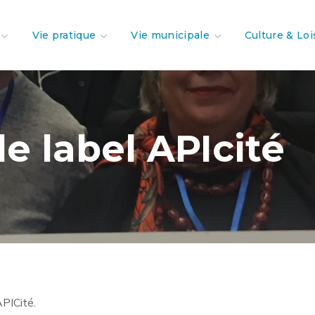
Vie pratique
Vie municipale
Culture & Loi
le label APIcité
APICité.