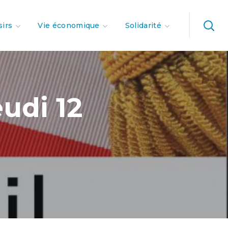
sirs
Vie économique
Solidarité
udi 12