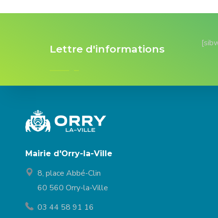
[sib
Lettre d'informations
Mairie d'Orry-la-Ville
8, place Abbé-Clin
60 560 Orry-la-Ville
03 44 58 91 16