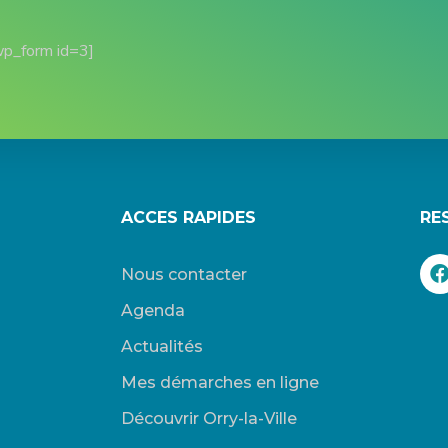
wp_form id=3]
ACCES RAPIDES
RE
Nous contacter
Agenda
Actualités
Mes démarches en ligne
Découvrir Orry-la-Ville