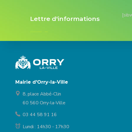
[sib
Lettre d'informations
Mairie d'Orry-la-Ville
8, place Abbé-Clin
60 560 Orry-la-Ville
03 44 58 91 16
Lundi : 14h30 - 17h30