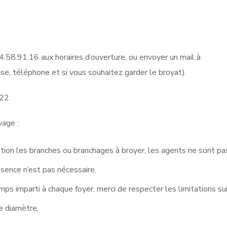
44.58.91.16 aux horaires d’ouverture, ou envoyer un mail à
se, téléphone et si vous souhaitez garder le broyat).
022
yage :
tion les branches ou branchages à broyer, les agents ne sont pa
ésence n’est pas nécessaire.
ps imparti à chaque foyer, merci de respecter les limitations su
e diamètre,