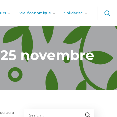
sirs
Vie économique
Solidarité
u 25 novembre
qui aura