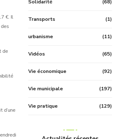
Solidarité
(68)
7 €. Il
Transports
(1)
 des
urbanisme
(11)
t de
Vidéos
(65)
Vie économique
(92)
ibilité
Vie municipale
(197)
Vie pratique
(129)
it d’une
vendredi
Actualités récentes