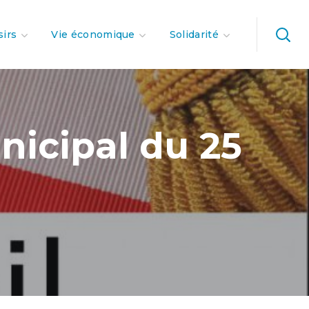
sirs
Vie économique
Solidarité
icipal du 25