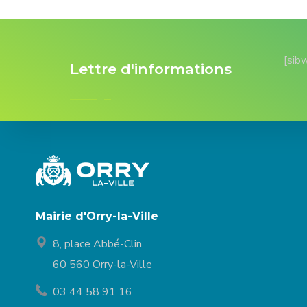
[sib
Lettre d'informations
Mairie d'Orry-la-Ville
8, place Abbé-Clin
60 560 Orry-la-Ville
03 44 58 91 16