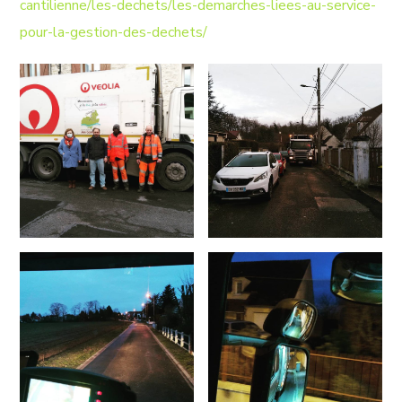
cantilienne/les-dechets/les-demarches-liees-au-service-
pour-la-gestion-des-dechets/