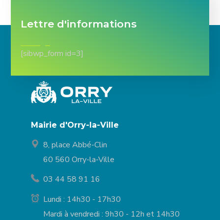
Lettre d'informations
[sibwp_form id=3]
Mairie d'Orry-la-Ville
8, place Abbé-Clin
60 560 Orry-la-Ville
03 44 58 91 16
Lundi : 14h30 - 17h30
Mardi à vendredi : 9h30 - 12h et 14h30