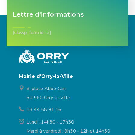
Lettre d'informations
[sibwp_form id=3]
Mairie d'Orry-la-Ville
8, place Abbé-Clin
60 560 Orry-la-Ville
03 44 58 91 16
Lundi : 14h30 - 17h30
Mardi à vendredi : 9h30 - 12h et 14h30