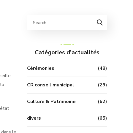
Catégories d’actualités
Cérémonies
(48)
eille
la
CR conseil municipal
(29)
Culture & Patrimoine
(62)
 état
divers
(65)
 dans le