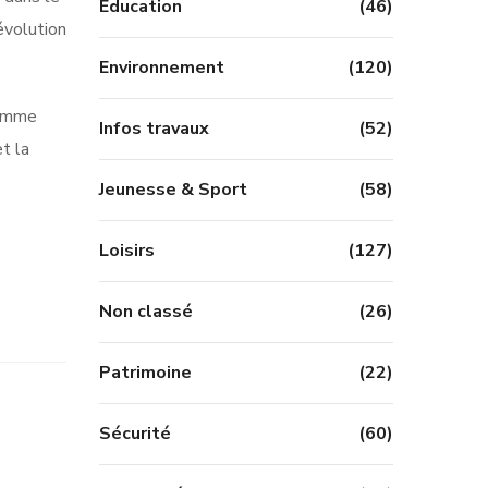
Education
(46)
évolution
Environnement
(120)
comme
Infos travaux
(52)
t la
Jeunesse & Sport
(58)
Loisirs
(127)
Non classé
(26)
Patrimoine
(22)
Sécurité
(60)