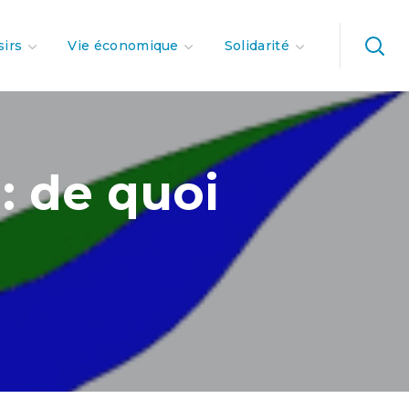
sirs
Vie économique
Solidarité
: de quoi