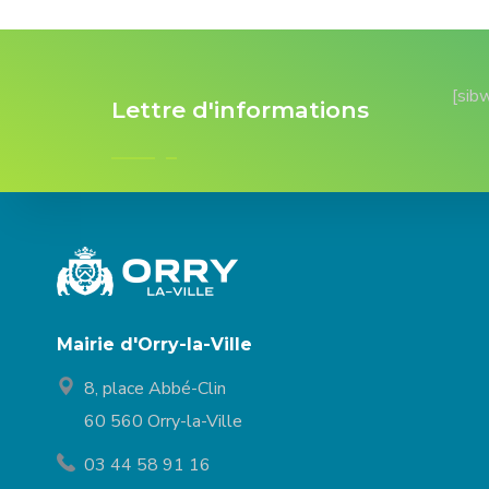
[sib
Lettre d'informations
Mairie d'Orry-la-Ville
8, place Abbé-Clin
60 560 Orry-la-Ville
03 44 58 91 16