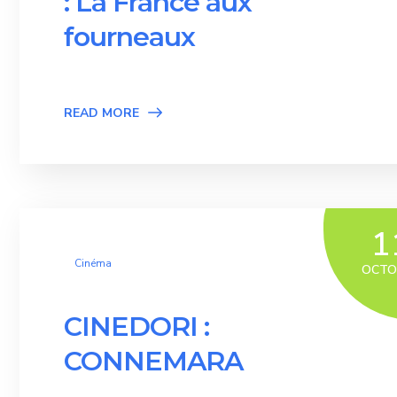
: La France aux
fourneaux
READ MORE
1
Cinéma
OCTO
CINEDORI :
CONNEMARA