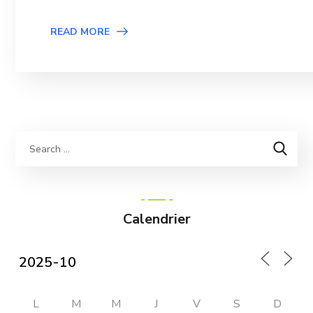
READ MORE
Calendrier
L
M
M
J
V
S
D