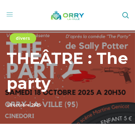
divers
THEÂTRE : The
party
18 octobre 2025