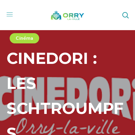
Cinéma
CINEDORI :
LES
SCHTROUMPF
S