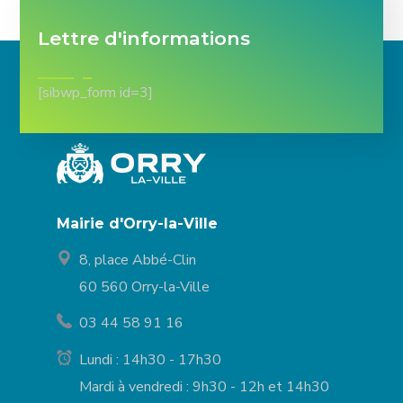
Lettre d'informations
[sibwp_form id=3]
Mairie d'Orry-la-Ville
8, place Abbé-Clin
60 560 Orry-la-Ville
03 44 58 91 16
Lundi : 14h30 - 17h30
Mardi à vendredi : 9h30 - 12h et 14h30