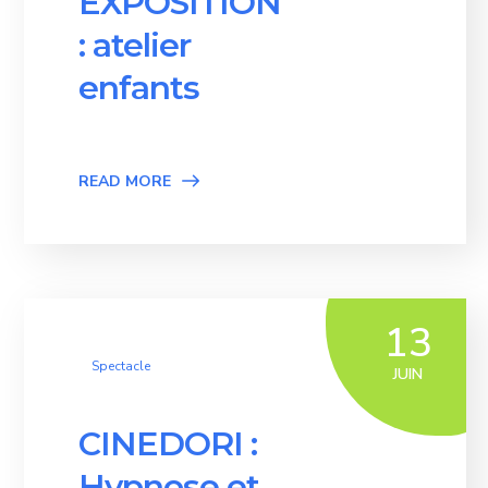
EXPOSITION
: atelier
enfants
READ MORE
13
Spectacle
JUIN
CINEDORI :
Hypnose et