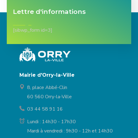
Lettre d'informations
[sibwp_form id=3]
Mairie d'Orry-la-Ville
8, place Abbé-Clin
60 560 Orry-la-Ville
03 44 58 91 16
Lundi : 14h30 - 17h30
Mardi à vendredi : 9h30 - 12h et 14h30