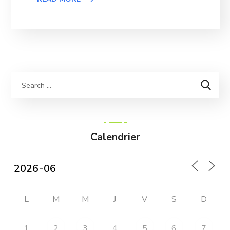
Calendrier
L
M
M
J
V
S
D
1
4
2
3
5
6
7