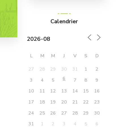
Calendrier
L
M
M
J
V
S
D
27
28
29
30
31
1
2
6
3
4
5
7
8
9
10
11
12
13
14
15
16
17
18
19
20
21
22
23
24
25
27
28
29
26
30
31
1
2
3
4
6
5