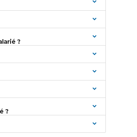
larié ?
é ?