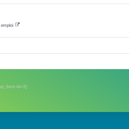
e emploi
wp_form id=3]