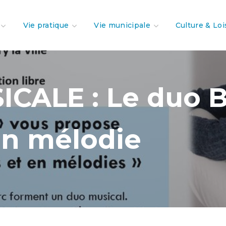
Vie pratique
Vie municipale
Culture & Loi
CALE : Le duo Br
en mélodie