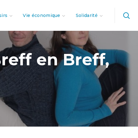
sirs
Vie économique
Solidarité
eff en Breff,