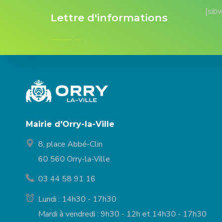
[sib
Lettre d'informations
Mairie d'Orry-la-Ville
8, place Abbé-Clin
60 560 Orry-la-Ville
03 44 58 91 16
Lundi : 14h30 - 17h30
Mardi à vendredi : 9h30 - 12h et 14h30 - 17h30