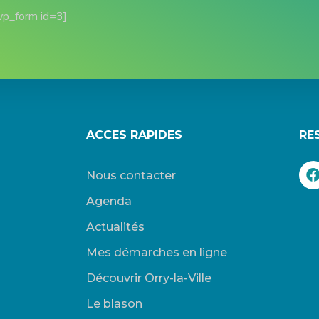
wp_form id=3]
ACCES RAPIDES
RE
Nous contacter
Agenda
Actualités
Mes démarches en ligne
Découvrir Orry-la-Ville
Le blason