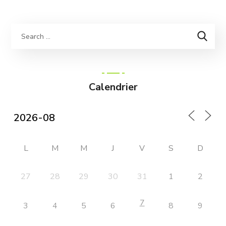
Calendrier
L
M
M
J
V
S
D
27
28
29
30
31
1
2
7
3
4
5
6
8
9