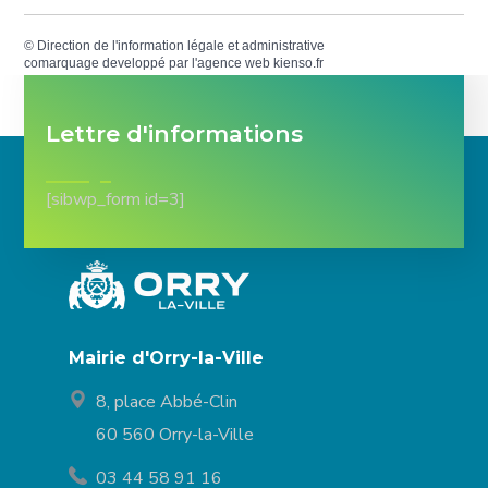
©
Direction de l'information légale et administrative
comarquage developpé par l'
agence web
kienso.fr
Lettre d'informations
[sibwp_form id=3]
Mairie d'Orry-la-Ville
8, place Abbé-Clin
60 560 Orry-la-Ville
03 44 58 91 16